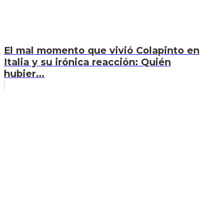
El mal momento que vivió Colapinto en
Italia y su irónica reacción: Quién
hubier...