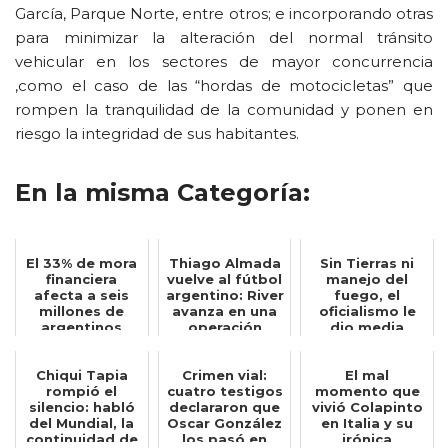
García, Parque Norte, entre otros; e incorporando otras
para minimizar la alteración del normal tránsito
vehicular en los sectores de mayor concurrencia
,como el caso de las “hordas de motocicletas” que
rompen la tranquilidad de la comunidad y ponen en
riesgo la integridad de sus habitantes.
En la misma Categoría:
El 33% de mora
Thiago Almada
Sin Tierras ni
financiera
vuelve al fútbol
manejo del
afecta a seis
argentino: River
fuego, el
millones de
avanza en una
oficialismo le
argentinos
operación
dio media
insólita...
sanción al
proyecto...
Chiqui Tapia
Crimen vial:
El mal
rompió el
cuatro testigos
momento que
silencio: habló
declararon que
vivió Colapinto
del Mundial, la
Oscar González
en Italia y su
continuidad de
los pasó en
irónica