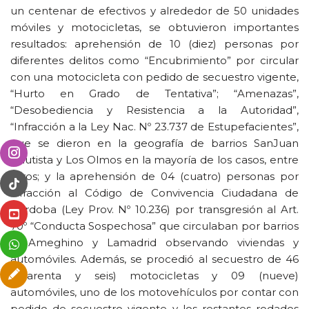
un centenar de efectivos y alrededor de 50 unidades
móviles y motocicletas, se obtuvieron importantes
resultados: aprehensión de 10 (diez) personas por
diferentes delitos como “Encubrimiento” por circular
con una motocicleta con pedido de secuestro vigente,
“Hurto en Grado de Tentativa”; “Amenazas”,
“Desobediencia y Resistencia a la Autoridad”,
“Infracción a la Ley Nac. Nº 23.737 de Estupefacientes”,
que se dieron en la geografía de barrios SanJuan
Bautista y Los Olmos en la mayoría de los casos, entre
otros; y la aprehensión de 04 (cuatro) personas por
infracción al Código de Convivencia Ciudadana de
Córdoba (Ley Prov. Nº 10.236) por transgresión al Art.
70º “Conducta Sospechosa” que circulaban por barrios
F. Ameghino y Lamadrid observando viviendas y
automóviles. Además, se procedió al secuestro de 46
(cuarenta y seis) motocicletas y 09 (nueve)
automóviles, uno de los motovehículos por contar con
pedido de secuestro vigente y los restantes rodados