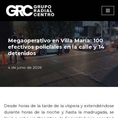
Saltar
al
contenido
Megaoperativo en Villa María: 100
efectivos policiales en la calle y 14
detenidos
4 de junio de 2026
Desde horas de la tarde de la víspera y extendiéndose
durante horas de la noche y hasta la madrugada, se