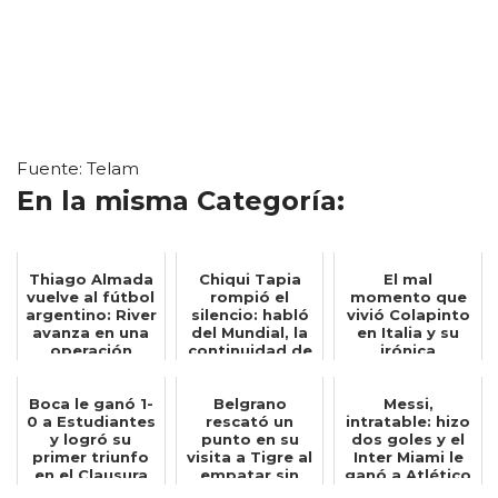
Fuente: Telam
En la misma Categoría:
Thiago Almada
Chiqui Tapia
El mal
vuelve al fútbol
rompió el
momento que
argentino: River
silencio: habló
vivió Colapinto
avanza en una
del Mundial, la
en Italia y su
operación
continuidad de
irónica
insólita...
Scaloni y ...
reacción: Quién
hubier...
Boca le ganó 1-
Belgrano
Messi,
0 a Estudiantes
rescató un
intratable: hizo
y logró su
punto en su
dos goles y el
primer triunfo
visita a Tigre al
Inter Miami le
en el Clausura
empatar sin
ganó a Atlético
goles
San Luis p...