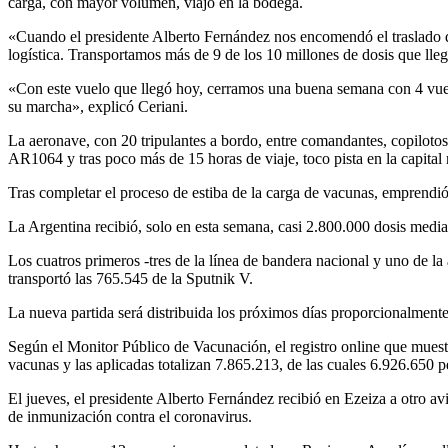
carga, con mayor volumen, viajó en la bodega.
«Cuando el presidente Alberto Fernández nos encomendó el traslado de
logística. Transportamos más de 9 de los 10 millones de dosis que lleg
«Con este vuelo que llegó hoy, cerramos una buena semana con 4 vuelos
su marcha», explicó Ceriani.
La aeronave, con 20 tripulantes a bordo, entre comandantes, copilotos
AR1064 y tras poco más de 15 horas de viaje, toco pista en la capital 
Tras completar el proceso de estiba de la carga de vacunas, emprendió 
La Argentina recibió, solo en esta semana, casi 2.800.000 dosis media
Los cuatros primeros -tres de la línea de bandera nacional y uno de l
transportó las 765.545 de la Sputnik V.
La nueva partida será distribuida los próximos días proporcionalmente 
Según el Monitor Público de Vacunación, el registro online que muestra
vacunas y las aplicadas totalizan 7.865.213, de las cuales 6.926.650 
El jueves, el presidente Alberto Fernández recibió en Ezeiza a otro a
de inmunización contra el coronavirus.