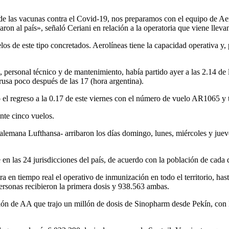
 las vacunas contra el Covid-19, nos preparamos con el equipo de Aero
aron al país», señaló Ceriani en relación a la operatoria que viene llev
 de este tipo concretados. Aerolíneas tiene la capacidad operativa y, 
, personal técnico y de mantenimiento, había partido ayer a las 2.14 d
rusa poco después de las 17 (hora argentina).
el regreso a la 0.17 de este viernes con el número de vuelo AR1065 y tr
nte cinco vuelos.
a alemana Lufthansa- arribaron los días domingo, lunes, miércoles y jue
en las 24 jurisdicciones del país, de acuerdo con la población de cada di
 en tiempo real el operativo de inmunización en todo el territorio, has
personas recibieron la primera dosis y 938.563 ambas.
vión de AA que trajo un millón de dosis de Sinopharm desde Pekín, con 