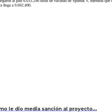
legaron al país 6.033.290 dosis de vacunas de Sputnik V, mientras que
ra llega a 9.692.490.
smo le dio media sanción al proyecto...