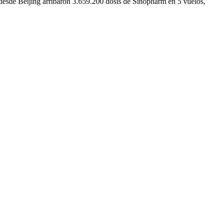
 desde Beijing arribaron 3.659.200 dosis de Sinopharm en 5 vuelos,