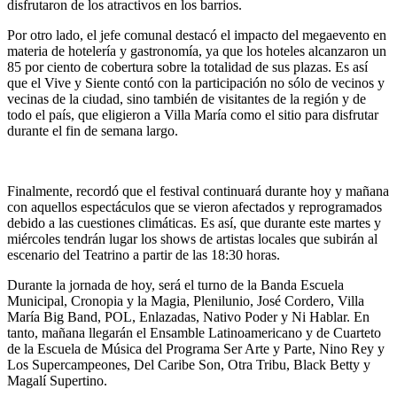
disfrutaron de los atractivos en los barrios.
Por otro lado, el jefe comunal destacó el impacto del megaevento en
materia de hotelería y gastronomía, ya que los hoteles alcanzaron un
85 por ciento de cobertura sobre la totalidad de sus plazas. Es así
que el Vive y Siente contó con la participación no sólo de vecinos y
vecinas de la ciudad, sino también de visitantes de la región y de
todo el país, que eligieron a Villa María como el sitio para disfrutar
durante el fin de semana largo.
Finalmente, recordó que el festival continuará durante hoy y mañana
con aquellos espectáculos que se vieron afectados y reprogramados
debido a las cuestiones climáticas. Es así, que durante este martes y
miércoles tendrán lugar los shows de artistas locales que subirán al
escenario del Teatrino a partir de las 18:30 horas.
Durante la jornada de hoy, será el turno de la Banda Escuela
Municipal, Cronopia y la Magia, Plenilunio, José Cordero, Villa
María Big Band, POL, Enlazadas, Nativo Poder y Ni Hablar. En
tanto, mañana llegarán el Ensamble Latinoamericano y de Cuarteto
de la Escuela de Música del Programa Ser Arte y Parte, Nino Rey y
Los Supercampeones, Del Caribe Son, Otra Tribu, Black Betty y
Magalí Supertino.