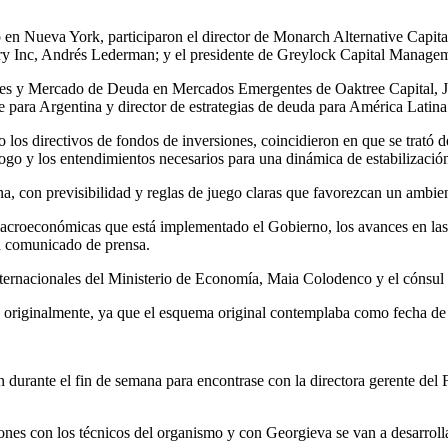
 en Nueva York, participaron el director de Monarch Alternative Capital
ory Inc, Andrés Lederman; y el presidente de Greylock Capital Mana
ades y Mercado de Deuda en Mercados Emergentes de Oaktree Capital, Jo
para Argentina y director de estrategias de deuda para América Latina
 los directivos de fondos de inversiones, coincidieron en que se trató d
go y los entendimientos necesarios para una dinámica de estabilización
a, con previsibilidad y reglas de juego claras que favorezcan un ambie
 macroeconómicas que está implementado el Gobierno, los avances en las
n comunicado de prensa.
ernacionales del Ministerio de Economía, Maia Colodenco y el cónsul 
o originalmente, ya que el esquema original contemplaba como fecha de 
durante el fin de semana para encontrase con la directora gerente del 
nes con los técnicos del organismo y con Georgieva se van a desarrollar