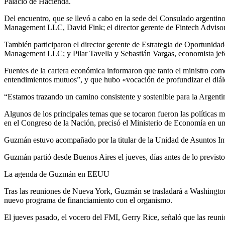
Palacio de Hacienda.
Del encuentro, que se llevó a cabo en la sede del Consulado argentino
Management LLC, David Fink; el director gerente de Fintech Advis
También participaron el director gerente de Estrategia de Oportunid
Management LLC; y Pilar Tavella y Sebastián Vargas, economista jefe 
Fuentes de la cartera económica informaron que tanto el ministro como
entendimientos mutuos”, y que hubo «vocación de profundizar el diálo
“Estamos trazando un camino consistente y sostenible para la Argentin
Algunos de los principales temas que se tocaron fueron las políticas
en el Congreso de la Nación, precisó el Ministerio de Economía en u
Guzmán estuvo acompañado por la titular de la Unidad de Asuntos Int
Guzmán partió desde Buenos Aires el jueves, días antes de lo previst
La agenda de Guzmán en EEUU
Tras las reuniones de Nueva York, Guzmán se trasladará a Washington 
nuevo programa de financiamiento con el organismo.
El jueves pasado, el vocero del FMI, Gerry Rice, señaló que las reunio