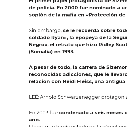
El primer papel protagonista de Sizemo
de policía. En 2000 fue nominado a un
soplón de la mafia en «Protección de 
Sin embargo,
se le recuerda sobre todo
soldado Ryan», la epopeya de la Segun
Negro», el retrato que hizo Ridley Sc
(Somalia) en 1993.
A pesar de todo, la carrera de Sizem
reconocidas adicciones, que le llevaro
relación con Heidi Fleiss, una antig
LEÉ: Arnold Schwarzenegger protagoniza
En 2003 fue
condenado a seis meses d
año.
Fleiss, que había estado en la cárcel po