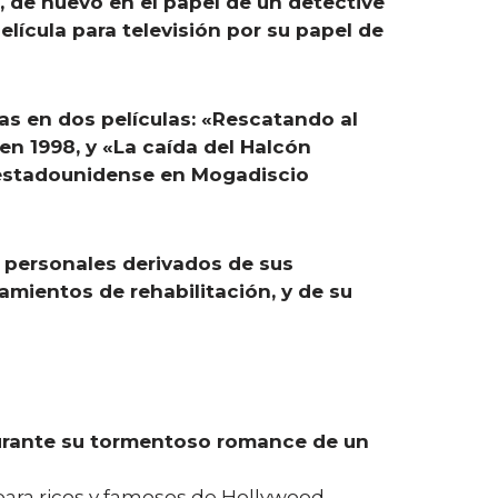
», de nuevo en el papel de un detective
lícula para televisión por su papel de
las en dos películas: «Rescatando al
en 1998, y «La caída del Halcón
to estadounidense en Mogadiscio
s personales derivados de sus
tamientos de rehabilitación, y de su
durante su tormentoso romance de un
 para ricos y famosos de Hollywood,