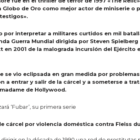
re fue en el thriller de terror de 1997 «The Relic
 Globo de Oro como mejor actor de miniserie o pe
testigos».
 por interpretar a militares curtidos en mil batal
da Guerra Mundial dirigida por Steven Spielberg 
ott en 2001 de la malograda incursión del Ejérci
ore se vio eclipsada en gran medida por problema
n a entrar y salir de la cárcel y a someterse a tra
ua madame de Hollywood.
rá ‘Fubar’, su primera serie
e cárcel por violencia doméstica contra Fleiss 
r dirigir en la década de 1990 una red de prostitutas