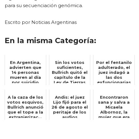
para su secuenciación genómica.
Escrito por Noticias Argentinas
En la misma Categoría:
En Argentina,
Sin los votos
Por el fentanilo
advierten que
suficientes,
adulterado, el
14 personas
Bullrich quitó el
juez indagó a
mueren al día
capítulo de la
las dos
por suicidio
Ley de Tierras
exfuncionarias
del d...
de la Anmat...
A la caza de los
Andis: el juez
Encontraron
votos esquivos,
Lijo fijó para el
sana y salva a
Bullrich anunció
26 de agosto el
Micaela
que el tope a la
peritaje de los
Albornoz, la
extranjerizac...
audios
mujer que era
atribuid...
buscada desde
el 2...