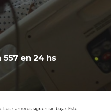
n 557 en 24 hs
. Los números siguen sin bajar. Este