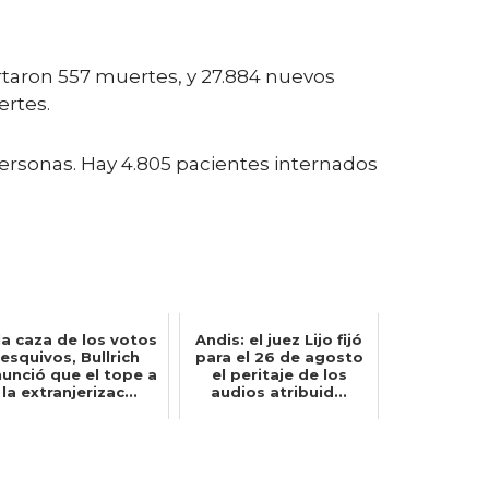
ortaron 557 muertes, y 27.884 nuevos
ertes.
personas. Hay 4.805 pacientes internados
la caza de los votos
Andis: el juez Lijo fijó
esquivos, Bullrich
para el 26 de agosto
unció que el tope a
el peritaje de los
la extranjerizac...
audios atribuid...