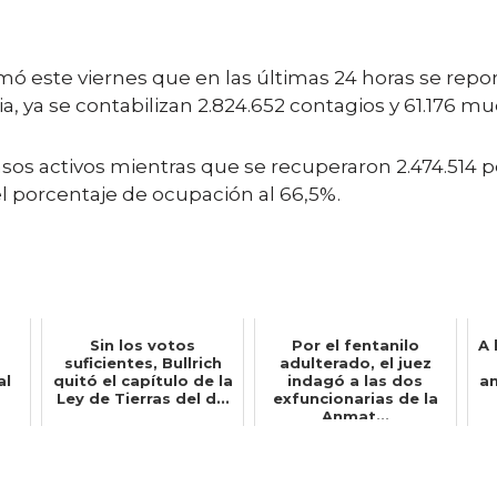
ormó este viernes que en las últimas 24 horas se rep
a, ya se contabilizan 2.824.652 contagios y 61.176 mu
asos activos mientras que se recuperaron 2.474.514 
el porcentaje de ocupación al 66,5%.
Sin los votos
Por el fentanilo
A 
suficientes, Bullrich
adulterado, el juez
al
quitó el capítulo de la
indagó a las dos
an
Ley de Tierras del d...
exfuncionarias de la
Anmat...