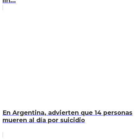
lín...
En Argentina, advierten que 14 personas
mueren al día por suicidio