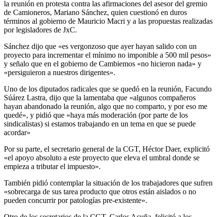
la reunión en protesta contra las afirmaciones del asesor del gremio
de Camioneros, Mariano Sánchez, quien cuestionó en duros
términos al gobierno de Mauricio Macri y a las propuestas realizadas
por legisladores de JxC.
Sánchez dijo que «es vergonzoso que ayer hayan salido con un
proyecto para incrementar el mínimo no imponible a 500 mil pesos»
y señalo que en el gobierno de Cambiemos «no hicieron nada» y
«persiguieron a nuestros dirigentes».
Uno de los diputados radicales que se quedó en la reunión, Facundo
Súárez Lastra, dijo que la lamentaba que «algunos compañeros
hayan abandonado la reunión, algo que no comparto, y por eso me
quedé», y pidió que «haya más moderación (por parte de los
sindicalistas) si estamos trabajando en un tema en que se puede
acordar»
Por su parte, el secretario general de la CGT, Héctor Daer, explicitó
«el apoyo absoluto a este proyecto que eleva el umbral donde se
empieza a tributar el impuesto».
También pidió contemplar la situación de los trabajadores que sufren
«sobrecarga de sus tarea producto que otros están aislados o no
pueden concurrir por patologías pre-existente».
Otro de los secretarios de la CGT, Carlos Acuña, felicitó a los