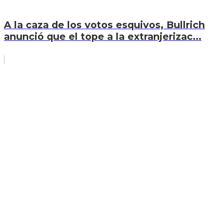
A la caza de los votos esquivos, Bullrich
anunció que el tope a la extranjerizac...