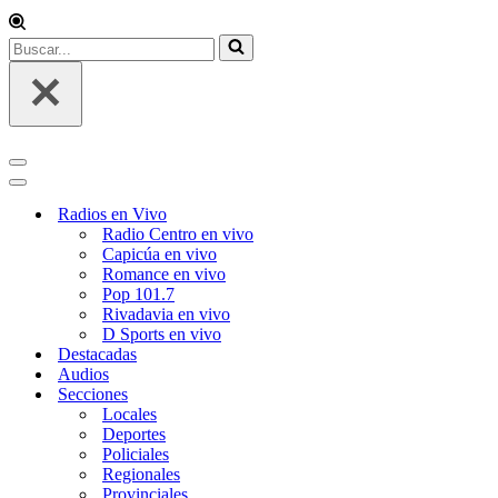
Buscar...
Menú
de
Menú
navegación
de
Radios en Vivo
navegación
Radio Centro en vivo
Capicúa en vivo
Romance en vivo
Pop 101.7
Rivadavia en vivo
D Sports en vivo
Destacadas
Audios
Secciones
Locales
Deportes
Policiales
Regionales
Provinciales