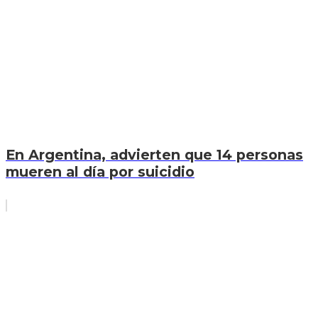
En Argentina, advierten que 14 personas
mueren al día por suicidio