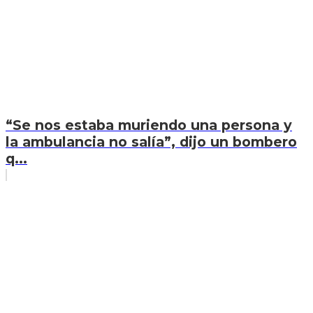
“Se nos estaba muriendo una persona y
la ambulancia no salía”, dijo un bombero
q...