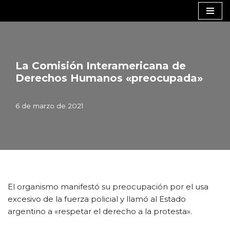
Saltar
al
contenido
La Comisión Interamericana de
Derechos Humanos «preocupada»
6 de marzo de 2021
El organismo manifestó su preocupación por el usa
excesivo de la fuerza policial y llamó al Estado
argentino a «respetar el derecho a la protesta».