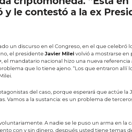
lida criptomoneda. “Está en
ó y le contestó a la ex Pres
o un discurso en el Congreso, en el que celebró l
rno, el presidente
Javier Milei
volvió a mostrarse en p
+
, el mandatario nacional hizo una nueva referencia 
problema que lo tiene ajeno. “Los que entraron allí l
ilei.
rotagonistas del caso, porque esperará que actúe la 
 Vamos a la sustancia: es un problema de terceros
n voluntariamente. A nadie se le puso un arma en la 
ento con y sin dinero, después usted tiene temas de