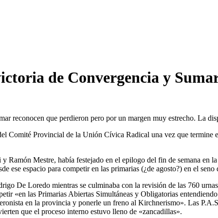
 victoria de Convergencia y Suma
mar reconocen que perdieron pero por un margen muy estrecho. La disput
l Comité Provincial de la Unión Cívica Radical una vez que termine el
i y Ramón Mestre, había festejado en el epilogo del fin de semana en la 
de ese espacio para competir en las primarias (¿de agosto?) en el seno
igo De Loredo mientras se culminaba con la revisión de las 760 urnas 
petir «en las Primarias Abiertas Simultáneas y Obligatorias entendiend
eronista en la provincia y ponerle un freno al Kirchnerismo». Las P.A
dvierten que el proceso interno estuvo lleno de «zancadillas».