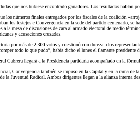
dudas que nos hubiese encontrado ganadores. Los resultados hablan po
que los números finales entregados por los fiscales de la coalición «ar
n los festejos e Convergencia en la sede del partido centenario, se h
s a la mesa de discusiones de cara al armado electoral de medio término.
hicanas y acusaciones cruzadas.
toria por más de 2.300 votos y cuestionó con dureza a los representa
omper todo lo que pudo”, había dicho el lunes el flamante presidente d
ral Cabrera llegará a la Presidencia partidaria acompañado en la fórmula
incial, Convergencia también se impuso en la Capital y en la rama de la 
 la Juventud Radical. Ambos dirigentes llegan a la alianza interna desde 