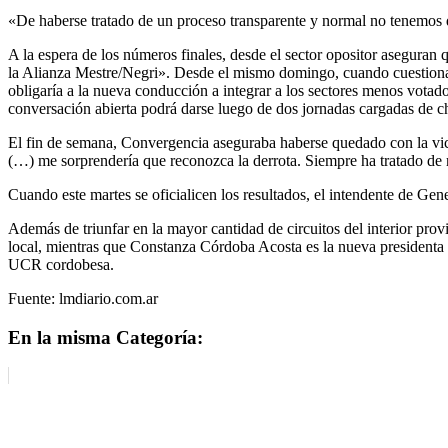
«De haberse tratado de un proceso transparente y normal no tenemos 
A la espera de los números finales, desde el sector opositor aseguran 
la Alianza Mestre/Negri». Desde el mismo domingo, cuando cuestionaba
obligaría a la nueva conducción a integrar a los sectores menos votado
conversación abierta podrá darse luego de dos jornadas cargadas de c
El fin de semana, Convergencia aseguraba haberse quedado con la vic
(…) me sorprendería que reconozca la derrota. Siempre ha tratado de r
Cuando este martes se oficialicen los resultados, el intendente de Gene
Además de triunfar en la mayor cantidad de circuitos del interior prov
local, mientras que Constanza Córdoba Acosta es la nueva presidenta de
UCR cordobesa.
Fuente: lmdiario.com.ar
En la misma Categoría: