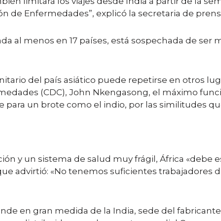
mbién limitará los viajes desde India a partir de la
ción de Enfermedades”, explicó la secretaria de pre
ctada al menos en 17 países, está sospechada de ser
itario del país asiático puede repetirse en otros lug
ermedades (CDC), John Nkengasong, el máximo funci
para un brote como el indio, por las similitudes qu
n y un sistema de salud muy frágil, África «debe 
ue advirtió: «No tenemos suficientes trabajadores d
ende en gran medida de la India, sede del fabrica