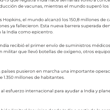
d-19 que registra India hace semanas volvió a conce
ducción de vacunas, mientras el mundo superó los 
 Hopkins, el mundo alcanzó los 150,8 millones de ca
lones ya fallecieron. Esta nueva barrera superada d
n la India como epicentro.
India recibió el primer envío de suministros médic
n militar que llevó botellas de oxígeno, otros equip
aíses pusieron en marcha una importante operaci
e 1.350 millones de habitantes.
l esfuerzo internacional para ayudar a India y pla