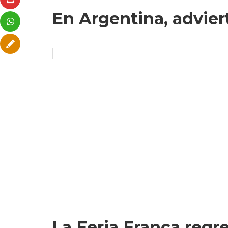
En Argentina, advier
La Feria Franca regr