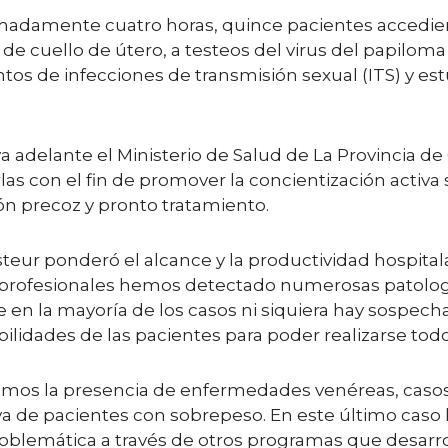
madamente cuatro horas, quince pacientes accedie
e cuello de útero, a testeos del virus del papilom
s de infecciones de transmisión sexual (ITS) y estudi
 adelante el Ministerio de Salud de La Provincia de
as con el fin de promover la concientización activa
ón precoz y pronto tratamiento.
teur ponderó el alcance y la productividad hospitalar
ta profesionales hemos detectado numerosas patolo
en la mayoría de los casos ni siquiera hay sospecha
bilidades de las pacientes para poder realizarse todo
vamos la presencia de enfermedades venéreas, cas
iva de pacientes con sobrepeso. En este último caso
roblemática a través de otros programas que desarroll