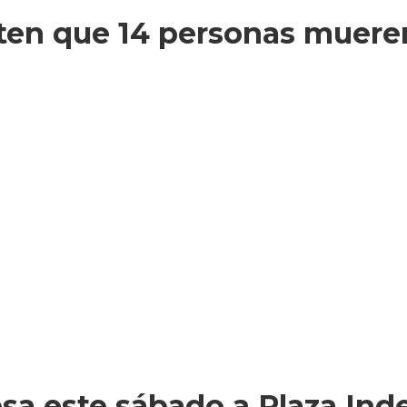
ten que 14 personas mueren 
esa este sábado a Plaza In