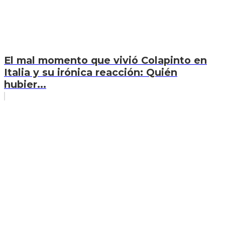
El mal momento que vivió Colapinto en
Italia y su irónica reacción: Quién
hubier...