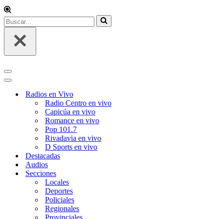
Buscar...
Menú
de
Menú
navegación
de
Radios en Vivo
navegación
Radio Centro en vivo
Capicúa en vivo
Romance en vivo
Pop 101.7
Rivadavia en vivo
D Sports en vivo
Destacadas
Audios
Secciones
Locales
Deportes
Policiales
Regionales
Provinciales