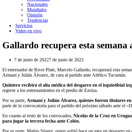
Nacionales
Mundiales
Opinión
Tendencias
Servicios
Video en vivo
Gallardo recupera esta semana 
7 de junio de 2022
7 de junio de 2022
El entrenador de River Plate, Marcelo Gallardo, recuperará esta sema
Armani y Julián Álvarez, de cara al partido ante Atlético Tucumán.
Quintero recibirá el alta médica del desgarro en el isquiotibial 
regrese a los entrenamientos en el predio de Ezeiza.
Por su parte,
Armani y Julián Álvarez, quienes fueron titulares en 
parte de la convocatoria para el partido del próximo sábado ante el 
En cuanto al resto de los convocados,
Nicolás de la Cruz en Urugua
para jugar la tercera fecha ante Colón.
Por su parte, Matías Súarez, quien sufrió hace un mes un desgarro en 