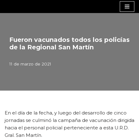
Saltar
al
contenido
Fueron vacunados todos los policías
de la Regional San Martín
11 de marzo de 2021
En el día de la fecha, y luego del desarrollo de cinco
jornadas se culminó la campaña de vacunación dirigida
hacia el personal policial perteneciente a esta U.R.D.
Gral. San Martín.