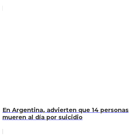
En Argentina, advierten que 14 personas
mueren al día por suicidio