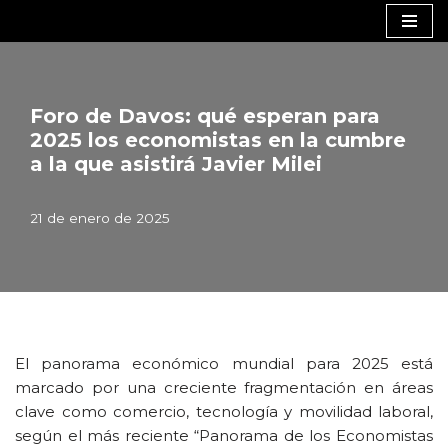
Saltar
al
contenido
Foro de Davos: qué esperan para
2025 los economistas en la cumbre
a la que asistirá Javier Milei
21 de enero de 2025
El panorama económico mundial para 2025 está
marcado por una creciente fragmentación en áreas
clave como comercio, tecnología y movilidad laboral,
según el más reciente “Panorama de los Economistas