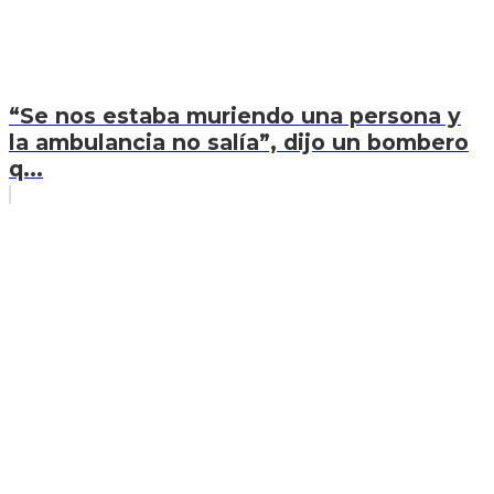
“Se nos estaba muriendo una persona y
la ambulancia no salía”, dijo un bombero
q...