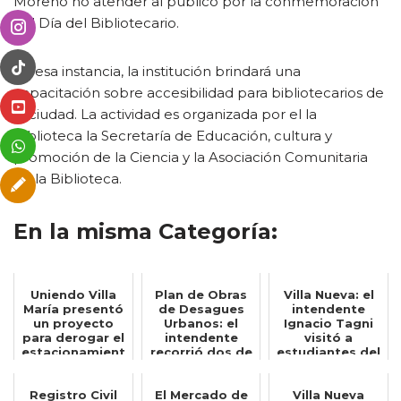
Moreno no atender al público por la conmemoración
del Día del Bibliotecario.
En esa instancia, la institución brindará una
capacitación sobre accesibilidad para bibliotecarios de
la ciudad. La actividad es organizada por el la
Biblioteca la Secretaría de Educación, cultura y
promoción de la Ciencia y la Asociación Comunitaria
de la Biblioteca.
En la misma Categoría:
Uniendo Villa
Plan de Obras
Villa Nueva: el
María presentó
de Desagues
intendente
un proyecto
Urbanos: el
Ignacio Tagni
para derogar el
intendente
visitó a
estacionamient
recorrió dos de
estudiantes del
o medido
los sectores
Centro
dó...
Univers...
Registro Civil
El Mercado de
Villa Nueva