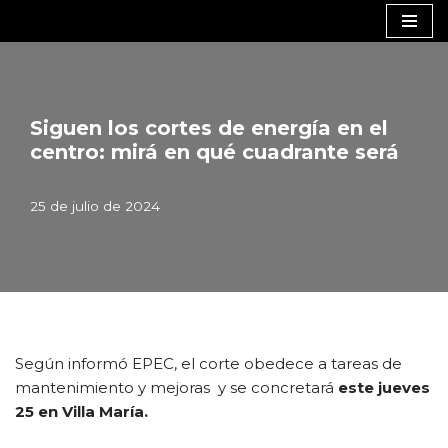
Saltar
al
contenido
Siguen los cortes de energía en el
centro: mirá en qué cuadrante será
25 de julio de 2024
Según informó EPEC, el corte obedece a tareas de
mantenimiento y mejoras y se concretará
este jueves
25 en Villa María.