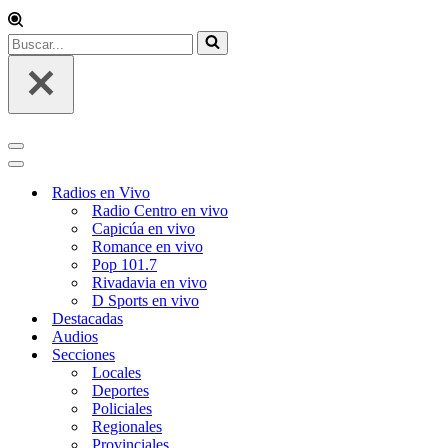
Buscar...
Menú
de
Menú
navegación
de
Radios en Vivo
navegación
Radio Centro en vivo
Capicúa en vivo
Romance en vivo
Pop 101.7
Rivadavia en vivo
D Sports en vivo
Destacadas
Audios
Secciones
Locales
Deportes
Policiales
Regionales
Provinciales