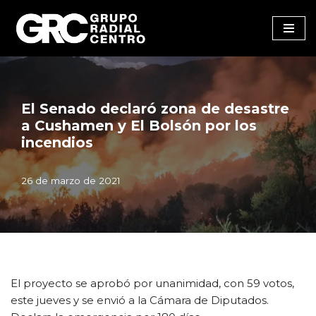
Saltar
al
contenido
El Senado declaró zona de desastre
a Cushamen y El Bolsón por los
incendios
26 de marzo de 2021
El proyecto se aprobó por unanimidad, con 59 votos,
este jueves y se envió a la Cámara de Diputados.