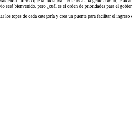
Naidenoff, afirmó que la iniciativa “no le toca a la gente común, le al
vio será bienvenido, pero ¿cuál es el orden de prioridades para el gobi
r los topes de cada categoría y crea un puente para facilitar el ingreso