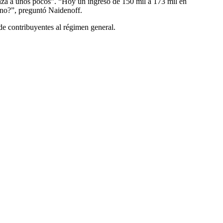
canza a unos pocos”. “Hoy un ingreso de 150 mil a 173 mil en
erno?”, preguntó Naidenoff.
 de contribuyentes al régimen general.