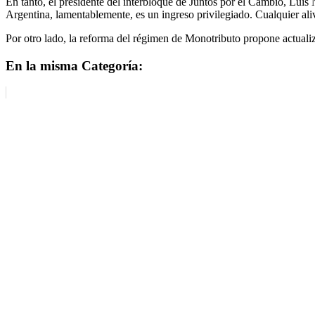
En tanto, el presidente del interbloque de Juntos por el Cambio, Luis 
Argentina, lamentablemente, es un ingreso privilegiado. Cualquier ali
Por otro lado, la reforma del régimen de Monotributo propone actualiza
En la misma Categoría: