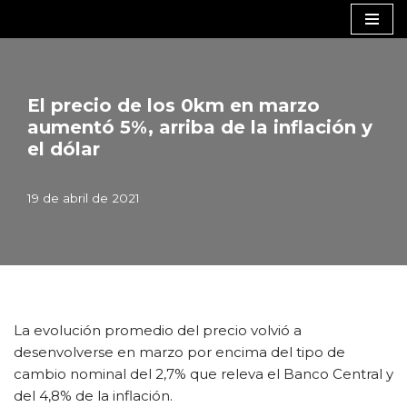
Saltar
al
contenido
El precio de los 0km en marzo
aumentó 5%, arriba de la inflación y
el dólar
19 de abril de 2021
La evolución promedio del precio volvió a
desenvolverse en marzo por encima del tipo de
cambio nominal del 2,7% que releva el Banco Central y
del 4,8% de la inflación.