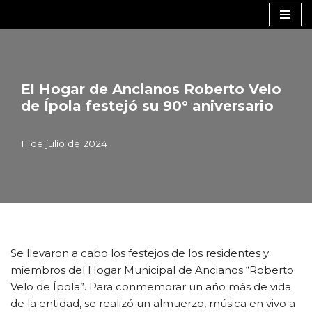
Saltar
al
contenido
El Hogar de Ancianos Roberto Velo
de Ípola festejó su 90° aniversario
11 de julio de 2024
Se llevaron a cabo los festejos de los residentes y
miembros del Hogar Municipal de Ancianos “Roberto
Velo de Ípola”. Para conmemorar un año más de vida
de la entidad, se realizó un almuerzo, música en vivo a