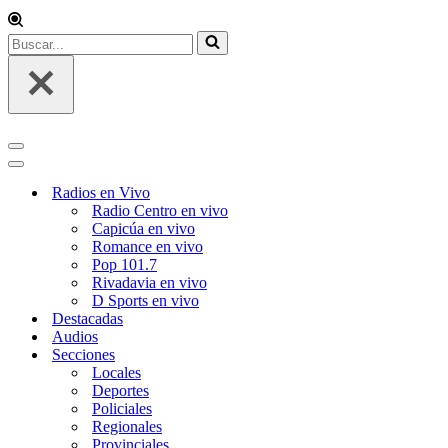
Buscar...
Menú
de
Menú
navegación
de
Radios en Vivo
navegación
Radio Centro en vivo
Capicúa en vivo
Romance en vivo
Pop 101.7
Rivadavia en vivo
D Sports en vivo
Destacadas
Audios
Secciones
Locales
Deportes
Policiales
Regionales
Provinciales