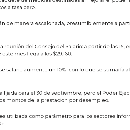
aquete de medidas destinadas a mejorar el poder ad
os a tasa cero.
arán de manera escalonada, presumiblemente a parti
reunión del Consejo del Salario: a partir de las 15, 
este mes llega a los $29.160.
se salario aumente un 10%, con lo que se sumaría al 
a fijada para el 30 de septiembre, pero el Poder Ejec
evos montos de la prestación por desempleo.
l es utilizada como parámetro para los sectores inf
».