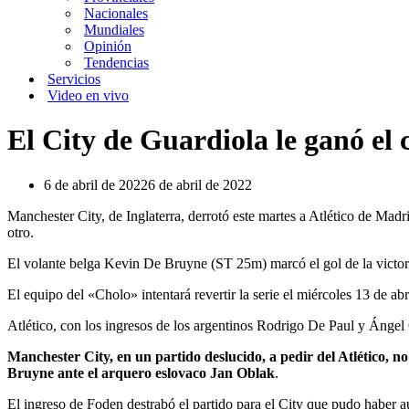
Nacionales
Mundiales
Opinión
Tendencias
Servicios
Video en vivo
El City de Guardiola le ganó el 
6 de abril de 2022
6 de abril de 2022
Manchester City, de Inglaterra, derrotó este martes a Atlético de Madr
otro.
El volante belga Kevin De Bruyne (ST 25m) marcó el gol de la victori
El equipo del «Cholo» intentará revertir la serie el miércoles 13 de 
Atlético, con los ingresos de los argentinos Rodrigo De Paul y Ángel C
Manchester City, en un partido deslucido, a pedir del Atlético, n
Bruyne ante el arquero eslovaco Jan Oblak
.
El ingreso de Foden destrabó el partido para el City que pudo haber 