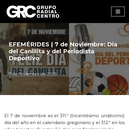
Saltar
al
contenido
EFEMÉRIDES | 7 de Noviembre: Día
del Canillita y del Periodista
Deportivo
7 de noviembre de 2025
El 7 de noviembre es el 311.º (tricentésimo undécimo)
día del año en el calendario gregoriano y el 312.º en los