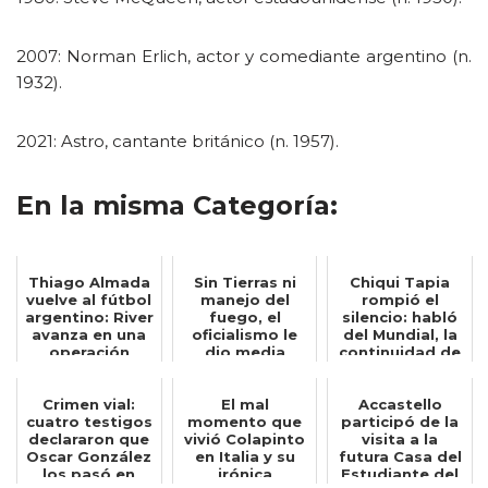
2007: Norman Erlich, actor y comediante argentino (n.
1932).
2021: Astro, cantante británico (n. 1957).
En la misma Categoría:
Thiago Almada
Sin Tierras ni
Chiqui Tapia
vuelve al fútbol
manejo del
rompió el
argentino: River
fuego, el
silencio: habló
avanza en una
oficialismo le
del Mundial, la
operación
dio media
continuidad de
insólita...
sanción al
Scaloni y ...
proyecto...
Crimen vial:
El mal
Accastello
cuatro testigos
momento que
participó de la
declararon que
vivió Colapinto
visita a la
Oscar González
en Italia y su
futura Casa del
los pasó en
irónica
Estudiante del