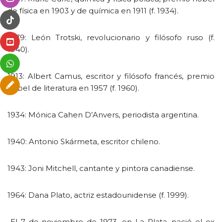
de física en 1903 y de química en 1911 (f. 1934).
1879: León Trotski, revolucionario y filósofo ruso (f.
1940).
1913: Albert Camus, escritor y filósofo francés, premio
nobel de literatura en 1957 (f. 1960).
1934: Mónica Cahen D’Anvers, periodista argentina.
1940: Antonio Skármeta, escritor chileno.
1943: Joni Mitchell, cantante y pintora canadiense.
1964: Dana Plato, actriz estadounidense (f. 1999).
-El 7 de noviembre de 1973, en La Plata, nació el ex