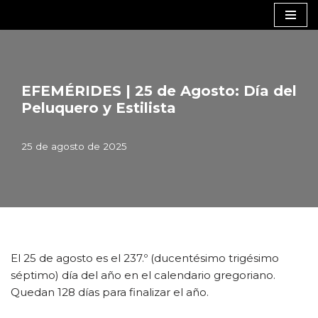
Saltar
al
contenido
EFEMÉRIDES | 25 de Agosto: Día del
Peluquero y Estilista
25 de agosto de 2025
El 25 de agosto es el 237.º (ducentésimo trigésimo
séptimo) día del año en el calendario gregoriano.
Quedan 128 días para finalizar el año.