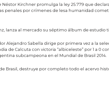
éstor Kirchner promulga la ley 25.779 que declara 
as penales por crímenes de lesa humanidad cometid
anz, lanza al mercado su séptimo álbum de estudio t
 Alejandro Sabella dirige por primera vez a la sele
ia de Calcuta con victoria “albiceleste” por 1 a 0 c
argentina subcampeona en el Mundial de Brasil 2014.
de Brasil, destruye por completo todo el acervo his