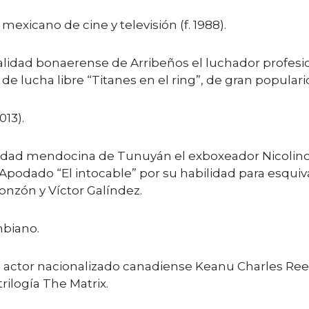
xicano de cine y televisión (f. 1988).
lidad bonaerense de Arribeños el luchador profesi
de lucha libre “Titanes en el ring”, de gran populari
013).
udad mendocina de Tunuyán el exboxeador Nicolin
. Apodado “El intocable” por su habilidad para esqui
onzón y Víctor Galíndez.
mbiano.
 actor nacionalizado canadiense Keanu Charles Reev
trilogía The Matrix.