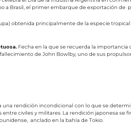
 celebra el Día de la Industria Argentina en conmem
bo a Brasil, el primer embarque de exportación de p
upa) obtenida principalmente de la especie tropical
etuosa.
​ Fecha en la que se recuerda la importancia
l fallecimiento de John Bowlby, uno de sus propulsor
una rendición incondicional con lo que se determin
ntre civiles y militares. La rendición japonesa se 
dounidense, anclado en la bahía de Tokio.