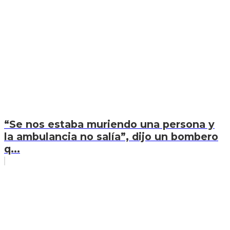
“Se nos estaba muriendo una persona y
la ambulancia no salía”, dijo un bombero
q...