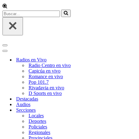
Buscar...
Menú
de
Menú
navegación
de
Radios en Vivo
navegación
Radio Centro en vivo
Capicúa en vivo
Romance en vivo
Pop 101.7
Rivadavia en vivo
D Sports en vivo
Destacadas
Audios
Secciones
Locales
Deportes
Policiales
Regionales
Provinciales