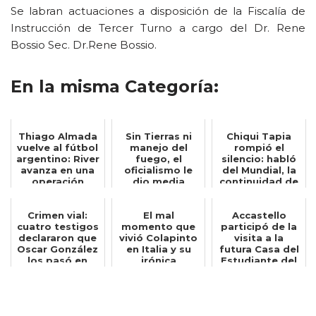
Se labran actuaciones a disposición de la Fiscalía de
Instrucción de Tercer Turno a cargo del Dr. Rene
Bossio Sec. Dr.Rene Bossio.
En la misma Categoría:
Thiago Almada
Sin Tierras ni
Chiqui Tapia
vuelve al fútbol
manejo del
rompió el
argentino: River
fuego, el
silencio: habló
avanza en una
oficialismo le
del Mundial, la
operación
dio media
continuidad de
insólita...
sanción al
Scaloni y ...
proyecto...
Crimen vial:
El mal
Accastello
cuatro testigos
momento que
participó de la
declararon que
vivió Colapinto
visita a la
Oscar González
en Italia y su
futura Casa del
los pasó en
irónica
Estudiante del
doble lín...
reacción: Quién
ENRED junt...
hubier...