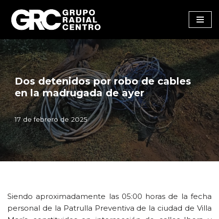
Saltar
al
contenido
Dos detenidos por robo de cables
en la madrugada de ayer
17 de febrero de 2025
Siendo aproximadamente las 05:00 horas de la fecha
personal de la Patrulla Preventiva de la ciudad de Villa