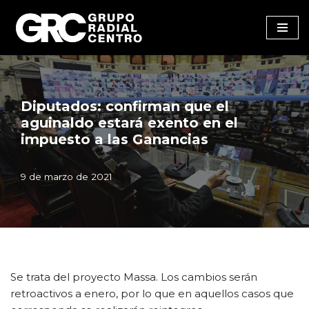
Saltar
al
contenido
Diputados: confirman que el
aguinaldo estará exento en el
impuesto a las Ganancias
9 de marzo de 2021
Se trata del proyecto Massa. Los cambios serán
retroactivos a enero, por lo que en aquellos casos que