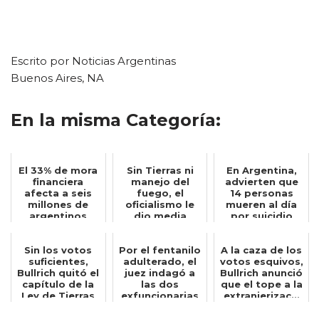
Escrito por Noticias Argentinas
Buenos Aires, NA
En la misma Categoría:
El 33% de mora
Sin Tierras ni
En Argentina,
financiera
manejo del
advierten que
afecta a seis
fuego, el
14 personas
millones de
oficialismo le
mueren al día
argentinos
dio media
por suicidio
sanción al
proyecto...
Sin los votos
Por el fentanilo
A la caza de los
suficientes,
adulterado, el
votos esquivos,
Bullrich quitó el
juez indagó a
Bullrich anunció
capítulo de la
las dos
que el tope a la
Ley de Tierras
exfuncionarias
extranjerizac...
del d...
de la Anmat...