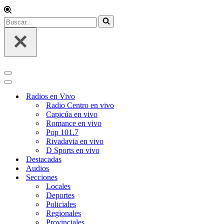
Buscar...
Menú
de
Menú
navegación
de
Radios en Vivo
navegación
Radio Centro en vivo
Capicúa en vivo
Romance en vivo
Pop 101.7
Rivadavia en vivo
D Sports en vivo
Destacadas
Audios
Secciones
Locales
Deportes
Policiales
Regionales
Provinciales