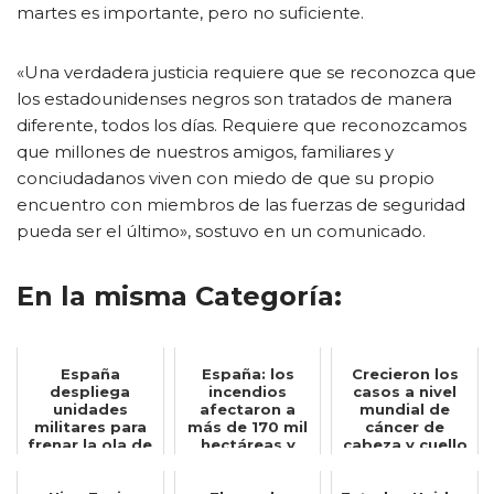
martes es importante, pero no suficiente.
«Una verdadera justicia requiere que se reconozca que
los estadounidenses negros son tratados de manera
diferente, todos los días. Requiere que reconozcamos
que millones de nuestros amigos, familiares y
conciudadanos viven con miedo de que su propio
encuentro con miembros de las fuerzas de seguridad
pueda ser el último», sostuvo en un comunicado.
En la misma Categoría:
España
España: los
Crecieron los
despliega
incendios
casos a nivel
unidades
afectaron a
mundial de
militares para
más de 170 mil
cáncer de
frenar la ola de
hectáreas y
cabeza y cuello
migrantes
equivale a la
asociados al
marroquíes h...
mitad...
VP...