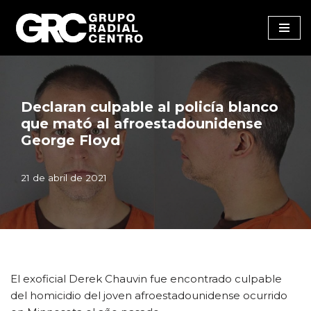
Saltar
al
contenido
Declaran culpable al policía blanco
que mató al afroestadounidense
George Floyd
21 de abril de 2021
El exoficial Derek Chauvin fue encontrado culpable
del homicidio del joven afroestadounidense ocurrido