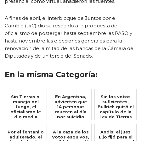
presencial como virtual, añadieron las fuentes.
A fines de abril, el interbloque de Juntos por el
Cambio (JxC) dio su respaldo a la propuesta del
oficialismo de postergar hasta septiembre las PASO y
hasta noviembre las elecciones generales para la
renovación de la mitad de las bancas de la Cámara de
Diputados y de un tercio del Senado.
En la misma Categoría:
Sin Tierras ni
En Argentina,
Sin los votos
manejo del
advierten que
suficientes,
fuego, el
14 personas
Bullrich quitó el
oficialismo le
mueren al día
capítulo de la
dio media
por suicidio
Ley de Tierras
sanción al
del d...
proyecto...
Por el fentanilo
A la caza de los
Andis: el juez
adulterado, el
votos esquivos,
Lijo fijó para el