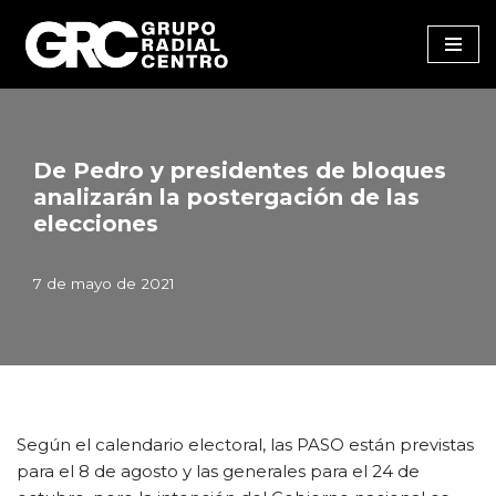
Saltar
al
contenido
De Pedro y presidentes de bloques
analizarán la postergación de las
elecciones
7 de mayo de 2021
Según el calendario electoral, las PASO están previstas
para el 8 de agosto y las generales para el 24 de