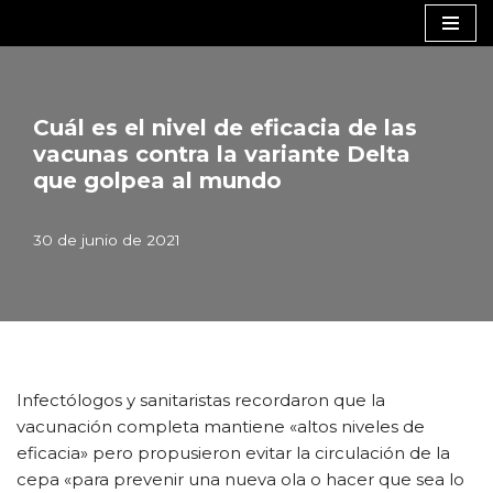
Saltar
al
contenido
Cuál es el nivel de eficacia de las
vacunas contra la variante Delta
que golpea al mundo
30 de junio de 2021
Infectólogos y sanitaristas recordaron que la
vacunación completa mantiene «altos niveles de
eficacia» pero propusieron evitar la circulación de la
cepa «para prevenir una nueva ola o hacer que sea lo