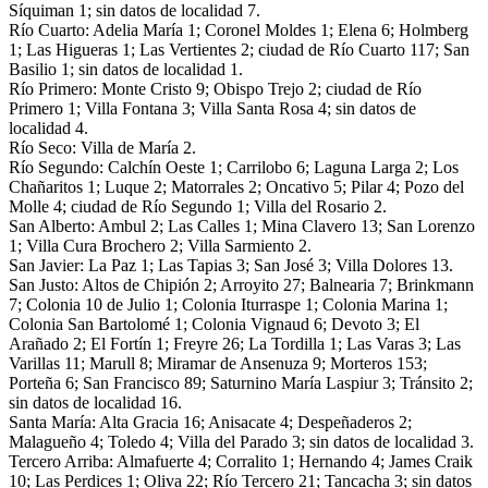
Síquiman 1; sin datos de localidad 7.
Río Cuarto: Adelia María 1; Coronel Moldes 1; Elena 6; Holmberg
1; Las Higueras 1; Las Vertientes 2; ciudad de Río Cuarto 117; San
Basilio 1; sin datos de localidad 1.
Río Primero: Monte Cristo 9; Obispo Trejo 2; ciudad de Río
Primero 1; Villa Fontana 3; Villa Santa Rosa 4; sin datos de
localidad 4.
Río Seco: Villa de María 2.
Río Segundo: Calchín Oeste 1; Carrilobo 6; Laguna Larga 2; Los
Chañaritos 1; Luque 2; Matorrales 2; Oncativo 5; Pilar 4; Pozo del
Molle 4; ciudad de Río Segundo 1; Villa del Rosario 2.
San Alberto: Ambul 2; Las Calles 1; Mina Clavero 13; San Lorenzo
1; Villa Cura Brochero 2; Villa Sarmiento 2.
San Javier: La Paz 1; Las Tapias 3; San José 3; Villa Dolores 13.
San Justo: Altos de Chipión 2; Arroyito 27; Balnearia 7; Brinkmann
7; Colonia 10 de Julio 1; Colonia Iturraspe 1; Colonia Marina 1;
Colonia San Bartolomé 1; Colonia Vignaud 6; Devoto 3; El
Arañado 2; El Fortín 1; Freyre 26; La Tordilla 1; Las Varas 3; Las
Varillas 11; Marull 8; Miramar de Ansenuza 9; Morteros 153;
Porteña 6; San Francisco 89; Saturnino María Laspiur 3; Tránsito 2;
sin datos de localidad 16.
Santa María: Alta Gracia 16; Anisacate 4; Despeñaderos 2;
Malagueño 4; Toledo 4; Villa del Parado 3; sin datos de localidad 3.
Tercero Arriba: Almafuerte 4; Corralito 1; Hernando 4; James Craik
10; Las Perdices 1; Oliva 22; Río Tercero 21; Tancacha 3; sin datos