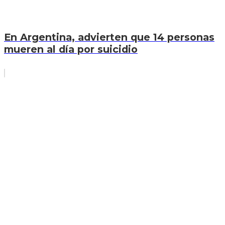
En Argentina, advierten que 14 personas
mueren al día por suicidio