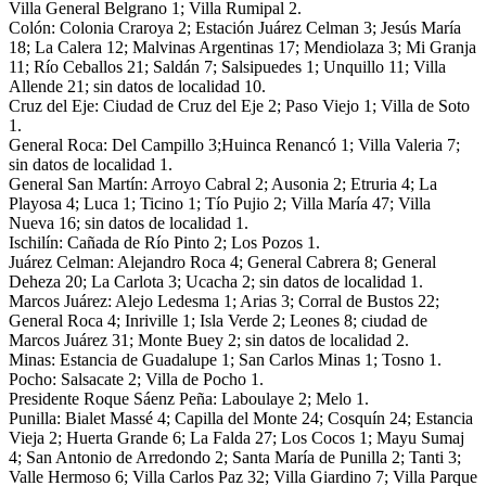
Villa General Belgrano 1; Villa Rumipal 2.
Colón: Colonia Craroya 2; Estación Juárez Celman 3; Jesús María
18; La Calera 12; Malvinas Argentinas 17; Mendiolaza 3; Mi Granja
11; Río Ceballos 21; Saldán 7; Salsipuedes 1; Unquillo 11; Villa
Allende 21; sin datos de localidad 10.
Cruz del Eje: Ciudad de Cruz del Eje 2; Paso Viejo 1; Villa de Soto
1.
General Roca: Del Campillo 3;Huinca Renancó 1; Villa Valeria 7;
sin datos de localidad 1.
General San Martín: Arroyo Cabral 2; Ausonia 2; Etruria 4; La
Playosa 4; Luca 1; Ticino 1; Tío Pujio 2; Villa María 47; Villa
Nueva 16; sin datos de localidad 1.
Ischilín: Cañada de Río Pinto 2; Los Pozos 1.
Juárez Celman: Alejandro Roca 4; General Cabrera 8; General
Deheza 20; La Carlota 3; Ucacha 2; sin datos de localidad 1.
Marcos Juárez: Alejo Ledesma 1; Arias 3; Corral de Bustos 22;
General Roca 4; Inriville 1; Isla Verde 2; Leones 8; ciudad de
Marcos Juárez 31; Monte Buey 2; sin datos de localidad 2.
Minas: Estancia de Guadalupe 1; San Carlos Minas 1; Tosno 1.
Pocho: Salsacate 2; Villa de Pocho 1.
Presidente Roque Sáenz Peña: Laboulaye 2; Melo 1.
Punilla: Bialet Massé 4; Capilla del Monte 24; Cosquín 24; Estancia
Vieja 2; Huerta Grande 6; La Falda 27; Los Cocos 1; Mayu Sumaj
4; San Antonio de Arredondo 2; Santa María de Punilla 2; Tanti 3;
Valle Hermoso 6; Villa Carlos Paz 32; Villa Giardino 7; Villa Parque