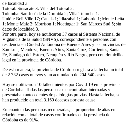
de localidad 3.
Totoral: Sinsacate 3; Villa del Totoral 2.
Tulumba: San José de la Dormida 2; Villa Tulumba 1.
Unión: Bell Ville 17; Canals 1; Idiazábal 1; Laborde 1; Monte Leña
1; Monte Maíz 2; Morrison 1; Noetinger 1; San Marcos Sud 5; sin
datos de localidad 3.
Por otra parte, hoy se notificaron 37 casos al Sistema Nacional de
Vigilancia de la Salud (SNVS), correspondiente a personas con
residencia en Ciudad Autónoma de Buenos Aires y las provincias de
San Luis, Mendoza, Buenos Aires, Santa Cruz, Corrientes, Santa
Fe, Santiago del Estero, Neuquén y Río Negro, pero con domicilio
legal en la provincia de Córdoba.
De esta manera, la provincia de Córdoba registra a la fecha un total
de 2.332 casos nuevos y un acumulado de 204.540 casos.
Hoy se notificaron 10 fallecimientos por Covid-19 en la provincia
de Córdoba. Todas las personas se encontraban internadas y
presentaban antecedentes de patologías previas. Hasta la fecha, se
han producido en total 3.169 decesos por esta causa.
En cuanto a las personas recuperadas, la proporción de altas en
relación con el total de casos confirmados en la provincia de
Córdoba es de 91%.