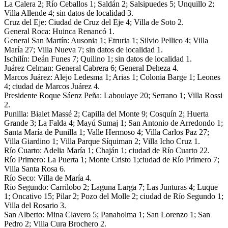
La Calera 2; Río Ceballos 1; Saldán 2; Salsipuedes 5; Unquillo 2;
Villa Allende 4; sin datos de localidad 3.
Cruz del Eje: Ciudad de Cruz del Eje 4; Villa de Soto 2.
General Roca: Huinca Renancó 1.
General San Martín: Ausonia 1; Etruria 1; Silvio Pellico 4; Villa
María 27; Villa Nueva 7; sin datos de localidad 1.
Ischilín: Deán Funes 7; Quilino 1; sin datos de localidad 1.
Juárez Celman: General Cabrera 6; General Deheza 4.
Marcos Juárez: Alejo Ledesma 1; Arias 1; Colonia Barge 1; Leones
4; ciudad de Marcos Juárez 4.
Presidente Roque Sáenz Peña: Laboulaye 20; Serrano 1; Villa Rossi
2.
Punilla: Bialet Massé 2; Capilla del Monte 9; Cosquín 2; Huerta
Grande 3; La Falda 4; Mayú Sumaj 1; San Antonio de Arredondo 1;
Santa María de Punilla 1; Valle Hermoso 4; Villa Carlos Paz 27;
Villa Giardino 1; Villa Parque Síquiman 2; Villa Icho Cruz 1.
Río Cuarto: Adelia María 1; Chaján 1; ciudad de Río Cuarto 22.
Río Primero: La Puerta 1; Monte Cristo 1;ciudad de Río Primero 7;
Villa Santa Rosa 6.
Río Seco: Villa de María 4.
Río Segundo: Carrilobo 2; Laguna Larga 7; Las Junturas 4; Luque
1; Oncativo 15; Pilar 2; Pozo del Molle 2; ciudad de Río Segundo 1;
Villa del Rosario 3.
San Alberto: Mina Clavero 5; Panaholma 1; San Lorenzo 1; San
Pedro 2; Villa Cura Brochero 2.