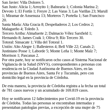
San Javier: Villa Dolores 5.
San Justo: Alicia 1; Arroyito 1; Balnearia 1; Colonia Marina 2;
Devoto 1; El Fortín 1; Freyre 2; Las Varas 3; Las Varillas 23; Marull
1; Miramar de Ansenuza 13; Morteros 7; Porteña 1; San Francisco
20.
Santa María: Alta Gracia 8; Despeñaderos 2; Los Cedros 2;
Malagueño 4; Toledo 3.
Tercero Arriba: Almafuerte 2; Dalmacio Vélez Sarsfield 1;
Hernando 8; James Craik 1; Oliva 9; Río Tercero 30.
Totoral: Sinsacate 1; Villa del Totoral 1.
Unión: Alto Alegre 1; Ballesteros 4; Bell Ville 22; Canals 2;
Justiniano Posse 1; Laborde 5; Monte Leña 1; Monte Maíz 7;
Morrison 1; Pascanas 2.
Por otra parte, hoy se notificaron ocho casos al Sistema Nacional de
Vigilancia de la Salud (SNVS), correspondientes a personas con
residencia en la Ciudad Autónoma de Buenos Aires, en las
provincias de Buenos Aires, Santa Fe y Tucumán, pero con
domicilio legal en la provincia de Córdoba.
De esta manera, la provincia de Córdoba registra a la fecha un total
de 781 casos nuevos y un acumulado de 169.819 casos.
Hoy se notificaron 12 fallecimientos por Covid-19 en la provincia
de Córdoba. Todas las personas se encontraban internadas y
presentaban patologías previas, a excepción de una mujer de 75