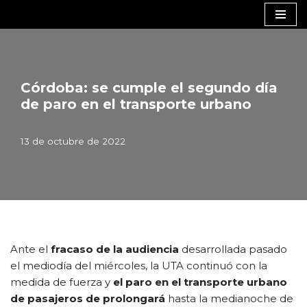
Saltar
al
contenido
Córdoba: se cumple el segundo día
de paro en el transporte urbano
13 de octubre de 2022
Ante el
fracaso de la audiencia
desarrollada pasado
el mediodía del miércoles, la UTA continuó con la
medida de fuerza y
el paro en el transporte urbano
de pasajeros de prolongará
hasta la medianoche de