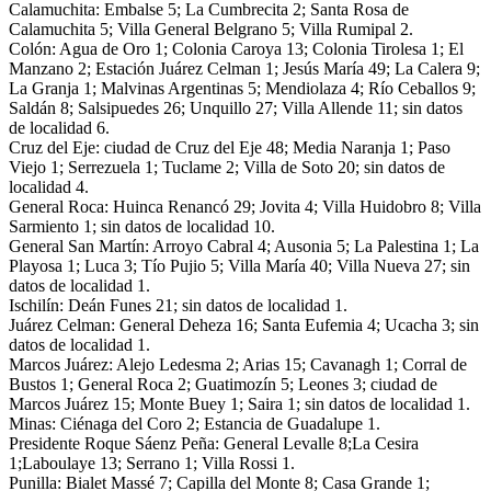
Calamuchita: Embalse 5; La Cumbrecita 2; Santa Rosa de
Calamuchita 5; Villa General Belgrano 5; Villa Rumipal 2.
Colón: Agua de Oro 1; Colonia Caroya 13; Colonia Tirolesa 1; El
Manzano 2; Estación Juárez Celman 1; Jesús María 49; La Calera 9;
La Granja 1; Malvinas Argentinas 5; Mendiolaza 4; Río Ceballos 9;
Saldán 8; Salsipuedes 26; Unquillo 27; Villa Allende 11; sin datos
de localidad 6.
Cruz del Eje: ciudad de Cruz del Eje 48; Media Naranja 1; Paso
Viejo 1; Serrezuela 1; Tuclame 2; Villa de Soto 20; sin datos de
localidad 4.
General Roca: Huinca Renancó 29; Jovita 4; Villa Huidobro 8; Villa
Sarmiento 1; sin datos de localidad 10.
General San Martín: Arroyo Cabral 4; Ausonia 5; La Palestina 1; La
Playosa 1; Luca 3; Tío Pujio 5; Villa María 40; Villa Nueva 27; sin
datos de localidad 1.
Ischilín: Deán Funes 21; sin datos de localidad 1.
Juárez Celman: General Deheza 16; Santa Eufemia 4; Ucacha 3; sin
datos de localidad 1.
Marcos Juárez: Alejo Ledesma 2; Arias 15; Cavanagh 1; Corral de
Bustos 1; General Roca 2; Guatimozín 5; Leones 3; ciudad de
Marcos Juárez 15; Monte Buey 1; Saira 1; sin datos de localidad 1.
Minas: Ciénaga del Coro 2; Estancia de Guadalupe 1.
Presidente Roque Sáenz Peña: General Levalle 8;La Cesira
1;Laboulaye 13; Serrano 1; Villa Rossi 1.
Punilla: Bialet Massé 7; Capilla del Monte 8; Casa Grande 1;