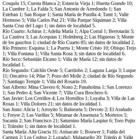
Cosquín 15; Cuesta Blanca 2; Estancia Vieja 1; Huerta Grande 10;
La Cumbre 1; La Falda 5; San Antonio de Arredondo 1; San
Esteban 1; San Roque 1; Santa María de Punilla 4; Tanti 1; Valle
Hermoso 5; Villa Carlos Paz 21; Villa Parque Síquiman 2; Villa
Santa Cruz del Lago 1; sin datos de localidad 5.
Río Cuarto: Achiras 1; Adelia María 1; Alpa Corral 1; Berrotarán 5;
La Cautiva 3; Las Acequias 1; Holmberg 2; Las Higueras 3; Monte
de los gauchos 1; ciudad de Río Cuarto 85; sin datos de localidad 2.
Río Primero: Esquina 1; La Puerta 1; Monte Cristo 10; Obispo Trejo
1; Villa Fontana 1; Villa Santa Rosa 3; sin datos de localidad 6.
Río Seco: Sebastián Elcano 1; Villa de María 12; sin datos de
localidad 1.
Río Segundo: Calchín Oeste 5; Carrilobo 2; Laguna Larga 3; Luque
11; Oncativo 14; Pilar 7; Pozo del Molle 2; ciudad de Río Segundo
7; Santiago Temple 1; Villa del Rosario 19.
San Alberto: Mina Clavero 6; Nono 2; Panaholma 1; San Lorenzo
1; San Pedro 4; San Vicente 7; Villa Cura Brochero 6.
San Javier: Los Cerrillos 4; Los Hornillos 1; Luyaba 3; Villa de Las
Rosas 1; Villa Dolores 21; sin datos de localidad 1.
San Justo: Alicia 1; Arroyito 5; Balnearia 5; Devoto 2; El Arañado
1; Freyre 2; Las Varillas 5; Miramar de Ansenuza 5; Morteros 5;
Sacanta 2; San Francisco 21; Saturnino María Laspiur 6; Toro Pujio
1; Tránsito 1; sin datos de localidad 1.
Santa María: Alta Gracia 31; Anisacate 1; Bouwer 1; Falda del
Carmen 2; Los Cedros 2; Lozada1; Malagueño 20; Toledo 4; Valle