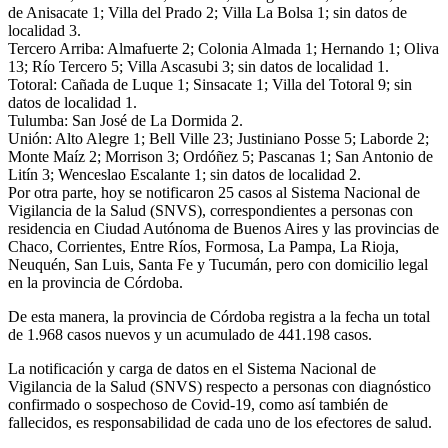
de Anisacate 1; Villa del Prado 2; Villa La Bolsa 1; sin datos de
localidad 3.
Tercero Arriba: Almafuerte 2; Colonia Almada 1; Hernando 1; Oliva
13; Río Tercero 5; Villa Ascasubi 3; sin datos de localidad 1.
Totoral: Cañada de Luque 1; Sinsacate 1; Villa del Totoral 9; sin
datos de localidad 1.
Tulumba: San José de La Dormida 2.
Unión: Alto Alegre 1; Bell Ville 23; Justiniano Posse 5; Laborde 2;
Monte Maíz 2; Morrison 3; Ordóñez 5; Pascanas 1; San Antonio de
Litín 3; Wenceslao Escalante 1; sin datos de localidad 2.
Por otra parte, hoy se notificaron 25 casos al Sistema Nacional de
Vigilancia de la Salud (SNVS), correspondientes a personas con
residencia en Ciudad Autónoma de Buenos Aires y las provincias de
Chaco, Corrientes, Entre Ríos, Formosa, La Pampa, La Rioja,
Neuquén, San Luis, Santa Fe y Tucumán, pero con domicilio legal
en la provincia de Córdoba.
De esta manera, la provincia de Córdoba registra a la fecha un total
de 1.968 casos nuevos y un acumulado de 441.198 casos.
La notificación y carga de datos en el Sistema Nacional de
Vigilancia de la Salud (SNVS) respecto a personas con diagnóstico
confirmado o sospechoso de Covid-19, como así también de
fallecidos, es responsabilidad de cada uno de los efectores de salud.