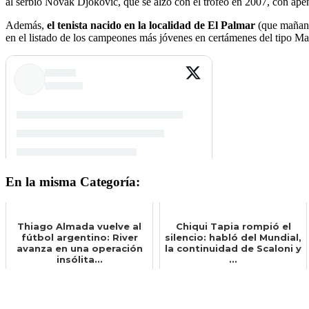
al serbio Novak Djokovic, que se alzó con el trofeo en 2007, con ape
Además,
el tenista nacido en la localidad de El Palmar
(que mañan
en el listado de los campeones más jóvenes en certámenes del tipo Ma
En la misma Categoría:
Thiago Almada vuelve al
Chiqui Tapia rompió el
fútbol argentino: River
silencio: habló del Mundial,
avanza en una operación
la continuidad de Scaloni y
insólita...
...