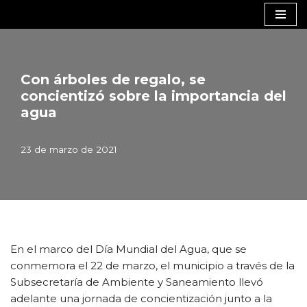
Saltar
al
contenido
Con árboles de regalo, se
concientizó sobre la importancia del
agua
23 de marzo de 2021
En el marco del Día Mundial del Agua, que se
conmemora el 22 de marzo, el municipio a través de la
Subsecretaría de Ambiente y Saneamiento llevó
adelante una jornada de concientización junto a la