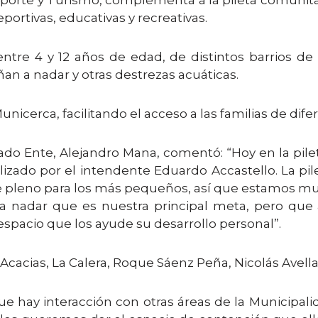
eporte y Turismo, complementa a la pileta comunita
portivas, educativas y recreativas.
entre 4 y 12 años de edad, de distintos barrios de
an a nadar y otras destrezas acuáticas.
Municerca, facilitando el acceso a las familias de dif
ado Ente, Alejandro Mana, comentó: “Hoy en la pile
lizado por el intendente Eduardo Accastello. La pil
te pleno para los más pequeños, así que estamos muy
a nadar que es nuestra principal meta, pero que
acio que los ayude su desarrollo personal”.
s Acacias, La Calera, Roque Sáenz Peña, Nicolás Avell
ue hay interacción con otras áreas de la Municipal